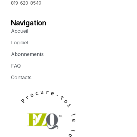
819-620-8540
Navigation
Accueil
Logiciel
Abonnements
FAQ
Contacts
u
r
c
e
o
-
r
t
P
o
i
l
e
l
o